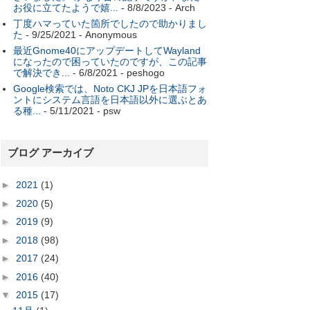
お役に立てたようで嬉...
- 8/8/2023
- Arch
丁度ハマっていた箇所でしたので助かりまし
た
- 9/25/2021
- Anonymous
最近Gnome40にアップデートしてWayland
になったので困っていたのですが、この記事
で解決でき...
- 6/8/2021
- peshogo
Google検索では、Noto CKJ JPを日本語フォ
ントにシステム言語を日本語以外に選ぶとあ
る種...
- 5/11/2021
- psw
ブログ アーカイブ
►
2021
(1)
►
2020
(5)
►
2019
(9)
►
2018
(98)
►
2017
(24)
►
2016
(40)
▼
2015
(17)