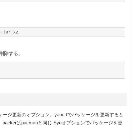
削除する。
パッケージ更新のオプション。yaourtでパッケージを更新すると
い。packerはpacmanと同じ-Syuオプションでパッケージを更