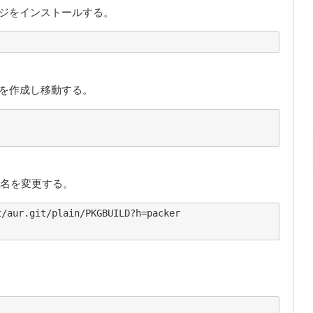
ージをインストールする。
リを作成し移動する。
ル名を変更する。
/aur.git/plain/PKGBUILD?h=packer
