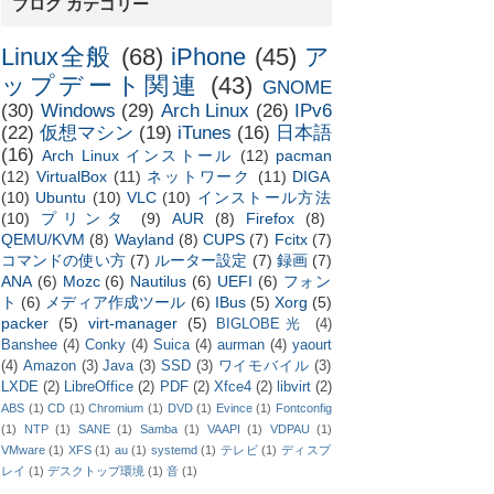
ブログ カテゴリー
Linux全般
(68)
iPhone
(45)
ア
ップデート関連
(43)
GNOME
(30)
Windows
(29)
Arch Linux
(26)
IPv6
(22)
仮想マシン
(19)
iTunes
(16)
日本語
(16)
Arch Linux インストール
(12)
pacman
(12)
VirtualBox
(11)
ネットワーク
(11)
DIGA
(10)
Ubuntu
(10)
VLC
(10)
インストール方法
(10)
プリンタ
(9)
AUR
(8)
Firefox
(8)
QEMU/KVM
(8)
Wayland
(8)
CUPS
(7)
Fcitx
(7)
コマンドの使い方
(7)
ルーター設定
(7)
録画
(7)
ANA
(6)
Mozc
(6)
Nautilus
(6)
UEFI
(6)
フォン
ト
(6)
メディア作成ツール
(6)
IBus
(5)
Xorg
(5)
packer
(5)
virt-manager
(5)
BIGLOBE光
(4)
Banshee
(4)
Conky
(4)
Suica
(4)
aurman
(4)
yaourt
(4)
Amazon
(3)
Java
(3)
SSD
(3)
ワイモバイル
(3)
LXDE
(2)
LibreOffice
(2)
PDF
(2)
Xfce4
(2)
libvirt
(2)
ABS
(1)
CD
(1)
Chromium
(1)
DVD
(1)
Evince
(1)
Fontconfig
(1)
NTP
(1)
SANE
(1)
Samba
(1)
VAAPI
(1)
VDPAU
(1)
VMware
(1)
XFS
(1)
au
(1)
systemd
(1)
テレビ
(1)
ディスプ
レイ
(1)
デスクトップ環境
(1)
音
(1)