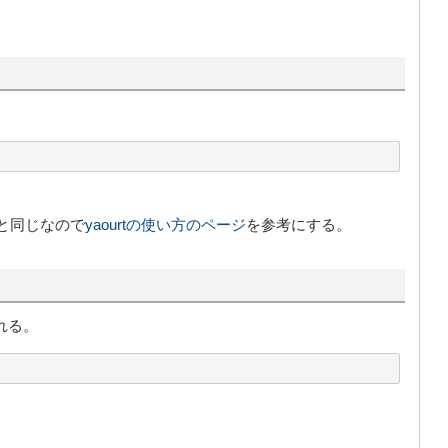
tと同じなので
yaourtの使い方のページ
を参考にする。
れる。