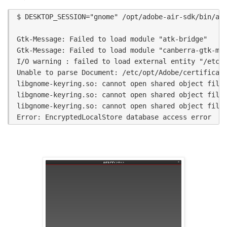
$ DESKTOP_SESSION="gnome" /opt/adobe-air-sdk/bin/adl
Gtk-Message: Failed to load module "atk-bridge"

Gtk-Message: Failed to load module "canberra-gtk-mod
I/O warning : failed to load external entity "/etc/o
Unable to parse Document: /etc/opt/Adobe/certificate
libgnome-keyring.so: cannot open shared object file:
libgnome-keyring.so: cannot open shared object file:
libgnome-keyring.so: cannot open shared object file: