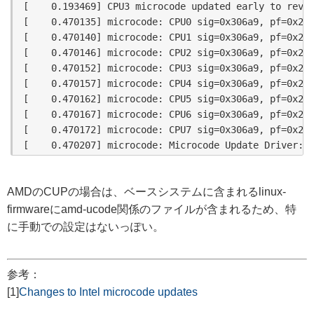
[    0.193469] CPU3 microcode updated early to revis
[    0.470135] microcode: CPU0 sig=0x306a9, pf=0x2, 
[    0.470140] microcode: CPU1 sig=0x306a9, pf=0x2, 
[    0.470146] microcode: CPU2 sig=0x306a9, pf=0x2, 
[    0.470152] microcode: CPU3 sig=0x306a9, pf=0x2, 
[    0.470157] microcode: CPU4 sig=0x306a9, pf=0x2, 
[    0.470162] microcode: CPU5 sig=0x306a9, pf=0x2, 
[    0.470167] microcode: CPU6 sig=0x306a9, pf=0x2, 
[    0.470172] microcode: CPU7 sig=0x306a9, pf=0x2, 
AMDのCUPの場合は、ベースシステムに含まれるlinux-
firmwareにamd-ucode関係のファイルが含まれるため、特
に手動での設定はないっぽい。
参考：
[1]
Changes to Intel microcode updates