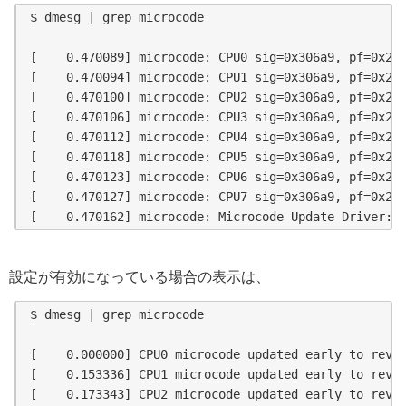
$ dmesg | grep microcode

[    0.470089] microcode: CPU0 sig=0x306a9, pf=0x2, 
[    0.470094] microcode: CPU1 sig=0x306a9, pf=0x2, 
[    0.470100] microcode: CPU2 sig=0x306a9, pf=0x2, 
[    0.470106] microcode: CPU3 sig=0x306a9, pf=0x2, 
[    0.470112] microcode: CPU4 sig=0x306a9, pf=0x2, 
[    0.470118] microcode: CPU5 sig=0x306a9, pf=0x2, 
[    0.470123] microcode: CPU6 sig=0x306a9, pf=0x2, 
[    0.470127] microcode: CPU7 sig=0x306a9, pf=0x2, 
設定が有効になっている場合の表示は、
$ dmesg | grep microcode

[    0.000000] CPU0 microcode updated early to revis
[    0.153336] CPU1 microcode updated early to revis
[    0.173343] CPU2 microcode updated early to revis