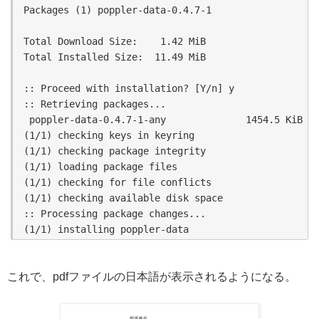
Packages (1) poppler-data-0.4.7-1

Total Download Size:    1.42 MiB

Total Installed Size:  11.49 MiB

:: Proceed with installation? [Y/n] y

:: Retrieving packages...

 poppler-data-0.4.7-1-any              1454.5 KiB  1
(1/1) checking keys in keyring                      
(1/1) checking package integrity                    
(1/1) loading package files                         
(1/1) checking for file conflicts                   
(1/1) checking available disk space                 
:: Processing package changes...

これで、pdfファイルの日本語が表示されるようになる。