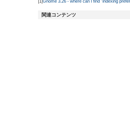
[1]
Gnome 3.26 - where can I find "indexing prefer
関連コンテンツ