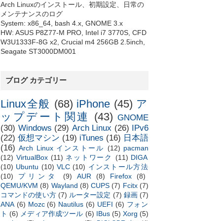
Arch Linuxのインストール、初期設定、日常の
メンテナンスのログ
System: x86_64, bash 4.x, GNOME 3.x
HW: ASUS P8Z77-M PRO, Intel i7 3770S, CFD
W3U1333F-8G x2, Crucial m4 256GB 2.5inch,
Seagate ST3000DM001
ブログ カテゴリー
Linux全般
(68)
iPhone
(45)
ア
ップデート関連
(43)
GNOME
(30)
Windows
(29)
Arch Linux
(26)
IPv6
(22)
仮想マシン
(19)
iTunes
(16)
日本語
(16)
Arch Linux インストール
(12)
pacman
(12)
VirtualBox
(11)
ネットワーク
(11)
DIGA
(10)
Ubuntu
(10)
VLC
(10)
インストール方法
(10)
プリンタ
(9)
AUR
(8)
Firefox
(8)
QEMU/KVM
(8)
Wayland
(8)
CUPS
(7)
Fcitx
(7)
コマンドの使い方
(7)
ルーター設定
(7)
録画
(7)
ANA
(6)
Mozc
(6)
Nautilus
(6)
UEFI
(6)
フォン
ト
(6)
メディア作成ツール
(6)
IBus
(5)
Xorg
(5)