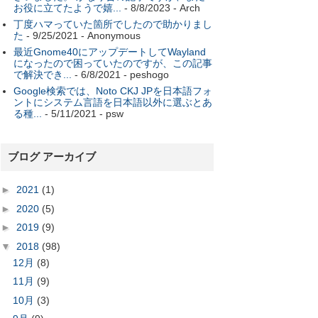
お役に立てたようで嬉...
- 8/8/2023
- Arch
丁度ハマっていた箇所でしたので助かりまし
た
- 9/25/2021
- Anonymous
最近Gnome40にアップデートしてWayland
になったので困っていたのですが、この記事
で解決でき...
- 6/8/2021
- peshogo
Google検索では、Noto CKJ JPを日本語フォ
ントにシステム言語を日本語以外に選ぶとあ
る種...
- 5/11/2021
- psw
ブログ アーカイブ
►
2021
(1)
►
2020
(5)
►
2019
(9)
▼
2018
(98)
12月
(8)
11月
(9)
10月
(3)