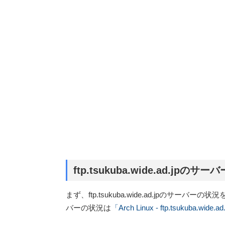
ftp.tsukuba.wide.ad.jpの
まず、ftp.tsukuba.wide.ad.jpのサーバ
バーの状況は
「Arch Linux - ftp.tsukuba.wide.ad.