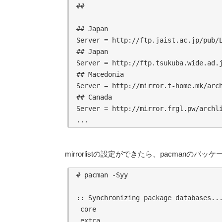
##

## Japan

Server = http://ftp.jaist.ac.jp/pub/L
## Japan

Server = http://ftp.tsukuba.wide.ad.j
## Macedonia

Server = http://mirror.t-home.mk/arch
## Canada

Server = http://mirror.frgl.pw/archli
mirrorlistの設定ができたら、pacman
# pacman -Syy

:: Synchronizing package databases...
 core                                
 extra                               