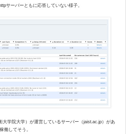
nc, httpサーバーともに応答していない様子。
学院大学）が運営しているサーバー（jaist.ac.jp）があ
稼働してそう。