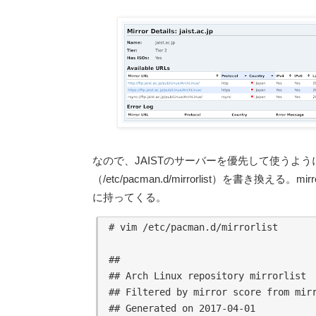
なので、JAISTのサーバーを優先して使うようにpac
（/etc/pacman.d/mirrorlist）を書き換える。mirr
に持ってくる。
# vim /etc/pacman.d/mirrorlist

##

## Arch Linux repository mirrorlist

## Filtered by mirror score from mirr
## Generated on 2017-04-01
