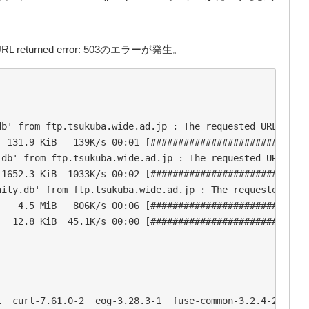
returned error: 503のエラーが発生。


b' from ftp.tsukuba.wide.ad.jp : The requested URL retur
 131.9 KiB   139K/s 00:01 [#############################
db' from ftp.tsukuba.wide.ad.jp : The requested URL retu
1652.3 KiB  1033K/s 00:02 [#############################
ity.db' from ftp.tsukuba.wide.ad.jp : The requested URL 
   4.5 MiB   806K/s 00:06 [#############################
  12.8 KiB  45.1K/s 00:00 [#############################
  curl-7.61.0-2  eog-3.28.3-1  fuse-common-3.2.4-2  gril