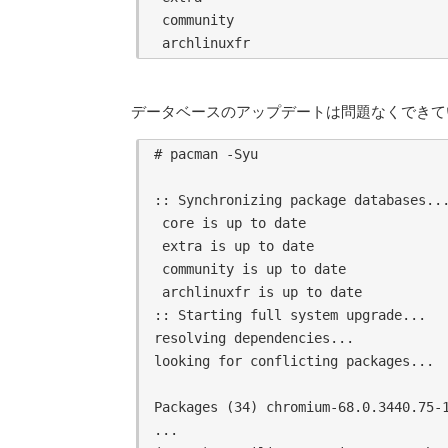
 community                           
データベースのアップデートは問題なくできてい
# pacman -Syu

:: Synchronizing package databases...
 core is up to date

 extra is up to date

 community is up to date

 archlinuxfr is up to date

:: Starting full system upgrade...

resolving dependencies...

looking for conflicting packages...

Packages (34) chromium-68.0.3440.75-1
...
