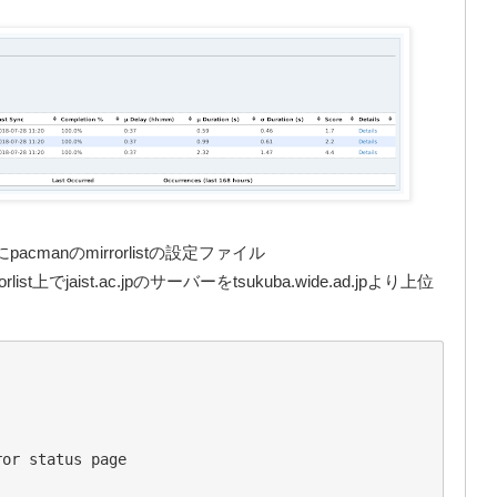
manのmirrorlistの設定ファイル
orlist上でjaist.ac.jpのサーバーをtsukuba.wide.ad.jpより上位
or status page
