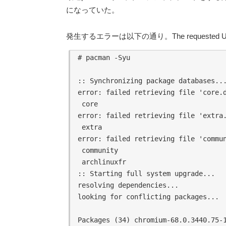
になっていた。
発生するエラーは以下の通り。The requested URL 
# pacman -Syu

:: Synchronizing package databases...
error: failed retrieving file 'core.d
 core                                
error: failed retrieving file 'extra.
 extra                               
error: failed retrieving file 'commun
 community                           
 archlinuxfr                         
:: Starting full system upgrade...

resolving dependencies...

looking for conflicting packages...

Packages (34) chromium-68.0.3440.75-1