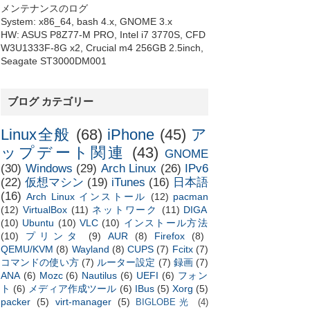
メンテナンスのログ
#####] 100%

System: x86_64, bash 4.x, GNOME 3.x
HW: ASUS P8Z77-M PRO, Intel i7 3770S, CFD
W3U1333F-8G x2, Crucial m4 256GB 2.5inch,
Seagate ST3000DM001
ブログ カテゴリー
Linux全般
(68)
iPhone
(45)
ア
ップデート関連
(43)
GNOME
(30)
Windows
(29)
Arch Linux
(26)
IPv6
(22)
仮想マシン
(19)
iTunes
(16)
日本語
(16)
Arch Linux インストール
(12)
pacman
(12)
VirtualBox
(11)
ネットワーク
(11)
DIGA
(10)
Ubuntu
(10)
VLC
(10)
インストール方法
(10)
プリンタ
(9)
AUR
(8)
Firefox
(8)
QEMU/KVM
(8)
Wayland
(8)
CUPS
(7)
Fcitx
(7)
コマンドの使い方
(7)
ルーター設定
(7)
録画
(7)
ANA
(6)
Mozc
(6)
Nautilus
(6)
UEFI
(6)
フォン
o-0.3.6-1

ト
(6)
メディア作成ツール
(6)
IBus
(5)
Xorg
(5)
packer
(5)
virt-manager
(5)
BIGLOBE光
(4)