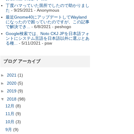
丁度ハマっていた箇所でしたので助かりまし
た
- 9/25/2021
- Anonymous
最近Gnome40にアップデートしてWayland
になったので困っていたのですが、この記事
で解決でき...
- 6/8/2021
- peshogo
Google検索では、Noto CKJ JPを日本語フォ
ントにシステム言語を日本語以外に選ぶとあ
る種...
- 5/11/2021
- psw
ブログ アーカイブ
►
2021
(1)
►
2020
(5)
►
2019
(9)
▼
2018
(98)
12月
(8)
11月
(9)
10月
(3)
9月
(9)