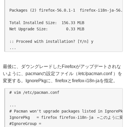
Packages (2) firefox-56.0.1-1  firefox-i18n-ja-56.0.
Total Installed Size:  156.33 MiB

Net Upgrade Size:        0.33 MiB

:: Proceed with installation? [Y/n] y

...
最後に、ダウングレードしたFirefoxがアップデートされな
いように、pacmanの設定ファイル（/etc/pacman.conf ）を
変更する。IgnorePkgに、firefoxとfirefox-i18n-jaを指定。
# vim /etc/pacman.conf 

...

# Pacman won't upgrade packages listed in IgnorePkg 
IgnorePkg   = firefox firefox-i18n-ja　←このように変更
#IgnoreGroup =
