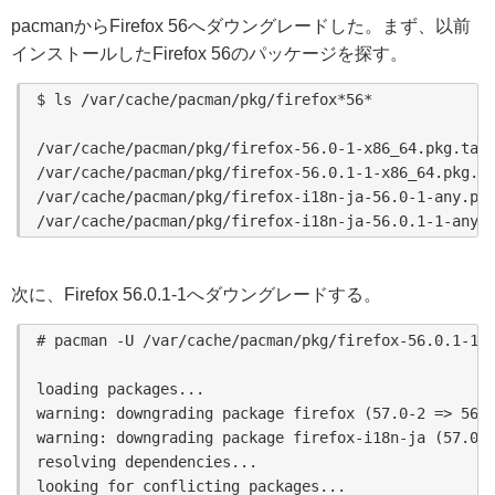
pacmanからFirefox 56へダウングレードした。まず、以前
インストールしたFirefox 56のパッケージを探す。
$ ls /var/cache/pacman/pkg/firefox*56*

/var/cache/pacman/pkg/firefox-56.0-1-x86_64.pkg.tar.
/var/cache/pacman/pkg/firefox-56.0.1-1-x86_64.pkg.ta
/var/cache/pacman/pkg/firefox-i18n-ja-56.0-1-any.pkg
/var/cache/pacman/pkg/firefox-i18n-ja-56.0.1-1-any.
次に、Firefox 56.0.1-1へダウングレードする。
# pacman -U /var/cache/pacman/pkg/firefox-56.0.1-1-x
loading packages...

warning: downgrading package firefox (57.0-2 => 56.0
warning: downgrading package firefox-i18n-ja (57.0-1
resolving dependencies...

looking for conflicting packages...
